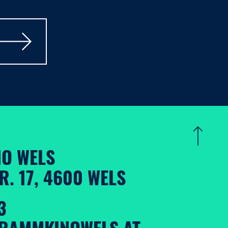
O WELS
. 17, 4600 WELS
3
RAMMKINOWELS.AT