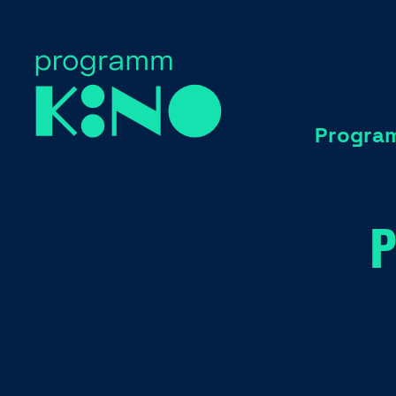
Progra
P