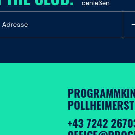
genießen
PROGRAMMKIN
POLLHEIMERSTR
+43 7242 2670
OFFICE@PROG