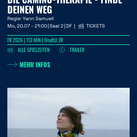
DEINEN WEG
Regie:
Yann Samuell
Mo, 20.07 - 21:00
Saal 2
DF
TICKETS
FR 2026 | 113 MIN | OmdtU, DF
ALLE SPIELZEITEN
TRAILER
MEHR INFOS