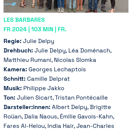
LES BARBARES
FR 2024 | 103 MIN | FR.
Regie:
Julie Delpy
Drehbuch:
Julie Delpy, Léa Doménach,
Matthieu Rumani, Nicolas Slomka
Kamera:
Georges Lechaptois
Schnitt:
Camille Delprat
Musik:
Philippe Jakko
Ton:
Julien Sicart, Tristan Pontécaille
Darsteller:innen:
Albert Delpy, Brigitte
Roüan, Dalia Naous, Émilie Gavois-Kahn,
Fares Al-Helou, India Hair, Jean-Charles